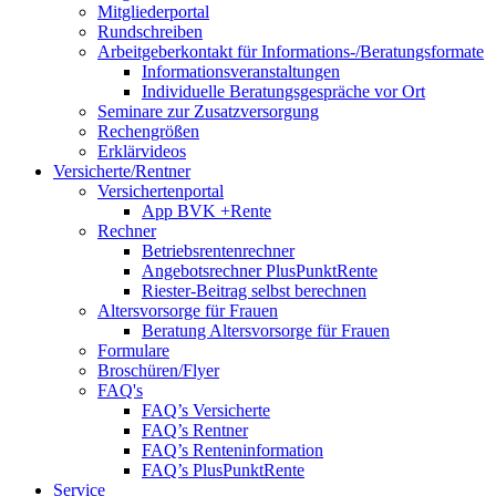
Mitgliederportal
Rundschreiben
Arbeitgeberkontakt für Informations-/Beratungsformate
Informationsveranstaltungen
Individuelle Beratungsgespräche vor Ort
Seminare zur Zusatzversorgung
Rechengrößen
Erklärvideos
Versicherte/Rentner
Versichertenportal
App BVK +Rente
Rechner
Betriebsrentenrechner
Angebotsrechner PlusPunktRente
Riester-Beitrag selbst berechnen
Altersvorsorge für Frauen
Beratung Altersvorsorge für Frauen
Formulare
Broschüren/Flyer
FAQ's
FAQ’s Versicherte
FAQ’s Rentner
FAQ’s Renteninformation
FAQ’s PlusPunktRente
Service