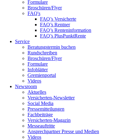
Formulare
Broschüren/Flyer
FAQ's
FAQ’s Versicherte
FAQ’s Rentner
FAQ’s Renteninformation
FAQ’s PlusPunktRente
Service
Beratungstermin buchen
Rundschreiben
Broschüren/Flyer
Formulare
Infoblätter
Gremienportal
Videos
Newsroom
Aktuelles
Versicherten-Newsletter
Social Media
Pressemitteilungen
Fachbeiträge
Versicherten-Magazin
Messeauftritte
Ansprechpartner Presse und Medien
Videos