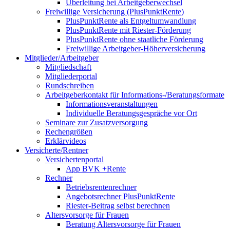
Überleitung bei Arbeitgeberwechsel
Freiwillige Versicherung (PlusPunktRente)
PlusPunktRente als Entgeltumwandlung
PlusPunktRente mit Riester-Förderung
PlusPunktRente ohne staatliche Förderung
Freiwillige Arbeitgeber-Höherversicherung
Mitglieder/Arbeitgeber
Mitgliedschaft
Mitgliederportal
Rundschreiben
Arbeitgeberkontakt für Informations-/Beratungsformate
Informationsveranstaltungen
Individuelle Beratungsgespräche vor Ort
Seminare zur Zusatzversorgung
Rechengrößen
Erklärvideos
Versicherte/Rentner
Versichertenportal
App BVK +Rente
Rechner
Betriebsrentenrechner
Angebotsrechner PlusPunktRente
Riester-Beitrag selbst berechnen
Altersvorsorge für Frauen
Beratung Altersvorsorge für Frauen