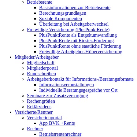
Betriebsrente
Basisinformationen zur Betriebsrente
Berechnungsgrundlagen
Soziale Komponenten
Überleitung bei Arbeitgeberwechsel
Freiwillige Versicherung (PlusPunktRente)
PlusPunktRente als Entgeltumwandlung
PlusPunktRente mit Riester-Förderung
PlusPunktRente ohne staatliche Förderung
Freiwillige Arbeitgeber-Höherversicherung
Mitglieder/Arbeitgeber
Mitgliedschaft
Mitgliederportal
Rundschreiben
Arbeitgeberkontakt für Informations-/Beratungsformate
Informationsveranstaltungen
Individuelle Beratungsgespräche vor Ort
Seminare zur Zusatzversorgung
Rechengrößen
Erklärvideos
Versicherte/Rentner
Versichertenportal
App BVK +Rente
Rechner
Betriebsrentenrechner