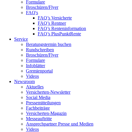
Formulare
Broschüren/Flyer
FAQ's
FAQ’s Versicherte
FAQ’s Rentner
FAQ’s Renteninformation
FAQ’s PlusPunktRente
Service
Beratungstermin buchen
Rundschreiben
Broschüren/Flyer
Formulare
Infoblätter
Gremienportal
Videos
Newsroom
Aktuelles
Versicherten-Newsletter
Social Media
Pressemitteilungen
Fachbeiträge
Versicherten-Magazin
Messeauftritte
Ansprechpartner Presse und Medien
Videos