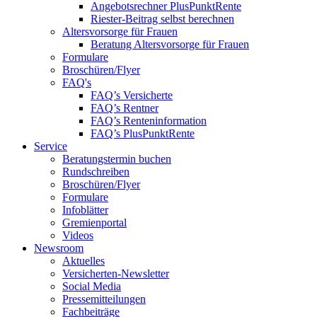
Angebotsrechner PlusPunktRente
Riester-Beitrag selbst berechnen
Altersvorsorge für Frauen
Beratung Altersvorsorge für Frauen
Formulare
Broschüren/Flyer
FAQ's
FAQ’s Versicherte
FAQ’s Rentner
FAQ’s Renteninformation
FAQ’s PlusPunktRente
Service
Beratungstermin buchen
Rundschreiben
Broschüren/Flyer
Formulare
Infoblätter
Gremienportal
Videos
Newsroom
Aktuelles
Versicherten-Newsletter
Social Media
Pressemitteilungen
Fachbeiträge