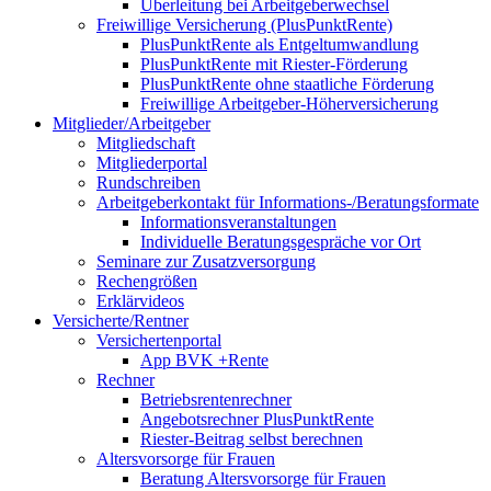
Überleitung bei Arbeitgeberwechsel
Freiwillige Versicherung (PlusPunktRente)
PlusPunktRente als Entgeltumwandlung
PlusPunktRente mit Riester-Förderung
PlusPunktRente ohne staatliche Förderung
Freiwillige Arbeitgeber-Höherversicherung
Mitglieder/Arbeitgeber
Mitgliedschaft
Mitgliederportal
Rundschreiben
Arbeitgeberkontakt für Informations-/Beratungsformate
Informationsveranstaltungen
Individuelle Beratungsgespräche vor Ort
Seminare zur Zusatzversorgung
Rechengrößen
Erklärvideos
Versicherte/Rentner
Versichertenportal
App BVK +Rente
Rechner
Betriebsrentenrechner
Angebotsrechner PlusPunktRente
Riester-Beitrag selbst berechnen
Altersvorsorge für Frauen
Beratung Altersvorsorge für Frauen