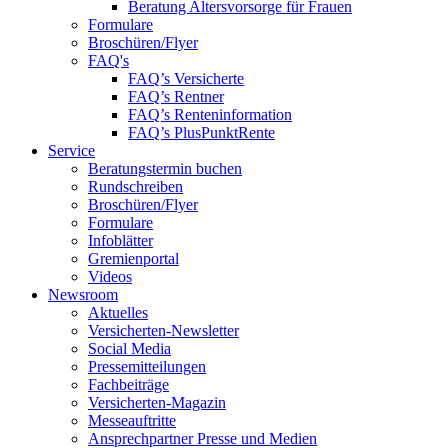
Beratung Altersvorsorge für Frauen
Formulare
Broschüren/Flyer
FAQ's
FAQ’s Versicherte
FAQ’s Rentner
FAQ’s Renteninformation
FAQ’s PlusPunktRente
Service
Beratungstermin buchen
Rundschreiben
Broschüren/Flyer
Formulare
Infoblätter
Gremienportal
Videos
Newsroom
Aktuelles
Versicherten-Newsletter
Social Media
Pressemitteilungen
Fachbeiträge
Versicherten-Magazin
Messeauftritte
Ansprechpartner Presse und Medien