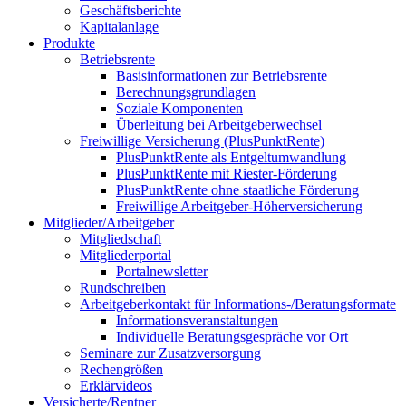
Geschäftsberichte
Kapitalanlage
Produkte
Betriebsrente
Basisinformationen zur Betriebsrente
Berechnungsgrundlagen
Soziale Komponenten
Überleitung bei Arbeitgeberwechsel
Freiwillige Versicherung (PlusPunktRente)
PlusPunktRente als Entgeltumwandlung
PlusPunktRente mit Riester-Förderung
PlusPunktRente ohne staatliche Förderung
Freiwillige Arbeitgeber-Höherversicherung
Mitglieder/Arbeitgeber
Mitgliedschaft
Mitgliederportal
Portalnewsletter
Rundschreiben
Arbeitgeberkontakt für Informations-/Beratungsformate
Informationsveranstaltungen
Individuelle Beratungsgespräche vor Ort
Seminare zur Zusatzversorgung
Rechengrößen
Erklärvideos
Versicherte/Rentner