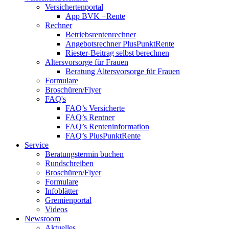
Versichertenportal
App BVK +Rente
Rechner
Betriebsrentenrechner
Angebotsrechner PlusPunktRente
Riester-Beitrag selbst berechnen
Altersvorsorge für Frauen
Beratung Altersvorsorge für Frauen
Formulare
Broschüren/Flyer
FAQ's
FAQ’s Versicherte
FAQ’s Rentner
FAQ’s Renteninformation
FAQ’s PlusPunktRente
Service
Beratungstermin buchen
Rundschreiben
Broschüren/Flyer
Formulare
Infoblätter
Gremienportal
Videos
Newsroom
Aktuelles