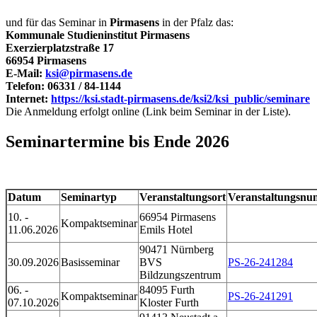
und für das Seminar in
Pirmasens
in der Pfalz das:
Kommunale Studieninstitut Pirmasens
Exerzierplatzstraße 17
66954 Pirmasens
E-Mail:
ksi@pirmasens.de
Telefon: 06331 / 84-1144
Internet:
https://ksi.stadt-pirmasens.de/ksi2/ksi_public/seminare
Die Anmeldung erfolgt online (Link beim Seminar in der Liste).
Seminartermine bis Ende 2026
Datum
Seminartyp
Veranstaltungsort
Veranstaltungsn
10. -
66954 Pirmasens
Kompaktseminar
11.06.2026
Emils Hotel
90471 Nürnberg
30.09.2026
Basisseminar
BVS
PS-26-241284
Bildzungszentrum
06. -
84095 Furth
Kompaktseminar
PS-26-241291
07.10.2026
Kloster Furth