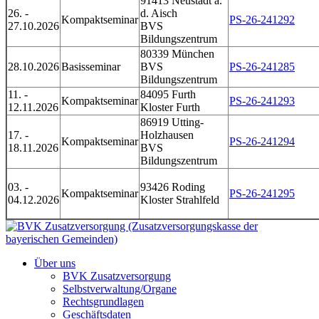
91413 Neustadt a.
26. -
d. Aisch
Kompaktseminar
PS-26-241292
27.10.2026
BVS
Bildungszentrum
80339 München
28.10.2026
Basisseminar
BVS
PS-26-241285
Bildungszentrum
11. -
84095 Furth
Kompaktseminar
PS-26-241293
12.11.2026
Kloster Furth
86919 Utting-
17. -
Holzhausen
Kompaktseminar
PS-26-241294
18.11.2026
BVS
Bildungszentrum
03. -
93426 Roding
Kompaktseminar
PS-26-241295
04.12.2026
Kloster Strahlfeld
Über uns
BVK Zusatzversorgung
Selbstverwaltung/Organe
Rechtsgrundlagen
Geschäftsdaten