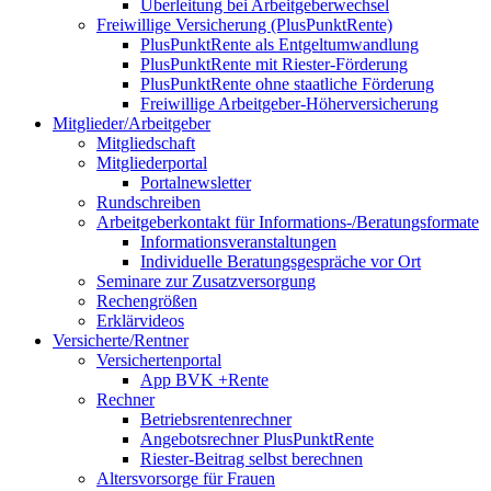
Überleitung bei Arbeitgeberwechsel
Freiwillige Versicherung (PlusPunktRente)
PlusPunktRente als Entgeltumwandlung
PlusPunktRente mit Riester-Förderung
PlusPunktRente ohne staatliche Förderung
Freiwillige Arbeitgeber-Höherversicherung
Mitglieder/Arbeitgeber
Mitgliedschaft
Mitgliederportal
Portalnewsletter
Rundschreiben
Arbeitgeberkontakt für Informations-/Beratungsformate
Informationsveranstaltungen
Individuelle Beratungsgespräche vor Ort
Seminare zur Zusatzversorgung
Rechengrößen
Erklärvideos
Versicherte/Rentner
Versichertenportal
App BVK +Rente
Rechner
Betriebsrentenrechner
Angebotsrechner PlusPunktRente
Riester-Beitrag selbst berechnen
Altersvorsorge für Frauen