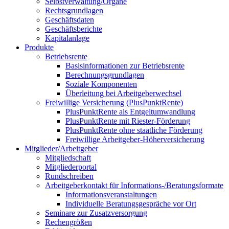
Selbstverwaltung/Organe
Rechtsgrundlagen
Geschäftsdaten
Geschäftsberichte
Kapitalanlage
Produkte
Betriebsrente
Basisinformationen zur Betriebsrente
Berechnungsgrundlagen
Soziale Komponenten
Überleitung bei Arbeitgeberwechsel
Freiwillige Versicherung (PlusPunktRente)
PlusPunktRente als Entgeltumwandlung
PlusPunktRente mit Riester-Förderung
PlusPunktRente ohne staatliche Förderung
Freiwillige Arbeitgeber-Höherversicherung
Mitglieder/Arbeitgeber
Mitgliedschaft
Mitgliederportal
Rundschreiben
Arbeitgeberkontakt für Informations-/Beratungsformate
Informationsveranstaltungen
Individuelle Beratungsgespräche vor Ort
Seminare zur Zusatzversorgung
Rechengrößen