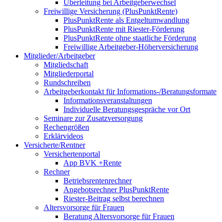
Überleitung bei Arbeitgeberwechsel
Freiwillige Versicherung (PlusPunktRente)
PlusPunktRente als Entgeltumwandlung
PlusPunktRente mit Riester-Förderung
PlusPunktRente ohne staatliche Förderung
Freiwillige Arbeitgeber-Höherversicherung
Mitglieder/Arbeitgeber
Mitgliedschaft
Mitgliederportal
Rundschreiben
Arbeitgeberkontakt für Informations-/Beratungsformate
Informationsveranstaltungen
Individuelle Beratungsgespräche vor Ort
Seminare zur Zusatzversorgung
Rechengrößen
Erklärvideos
Versicherte/Rentner
Versichertenportal
App BVK +Rente
Rechner
Betriebsrentenrechner
Angebotsrechner PlusPunktRente
Riester-Beitrag selbst berechnen
Altersvorsorge für Frauen
Beratung Altersvorsorge für Frauen