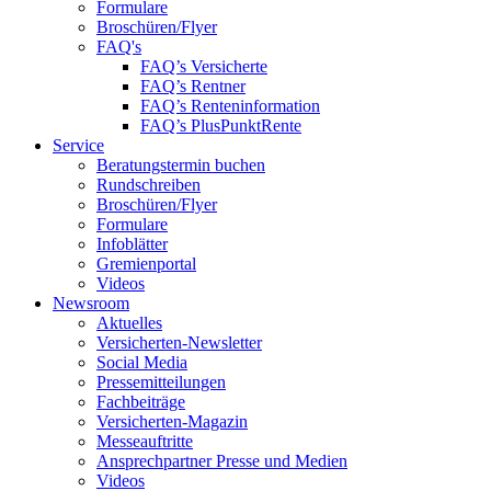
Formulare
Broschüren/Flyer
FAQ's
FAQ’s Versicherte
FAQ’s Rentner
FAQ’s Renteninformation
FAQ’s PlusPunktRente
Service
Beratungstermin buchen
Rundschreiben
Broschüren/Flyer
Formulare
Infoblätter
Gremienportal
Videos
Newsroom
Aktuelles
Versicherten-Newsletter
Social Media
Pressemitteilungen
Fachbeiträge
Versicherten-Magazin
Messeauftritte
Ansprechpartner Presse und Medien
Videos