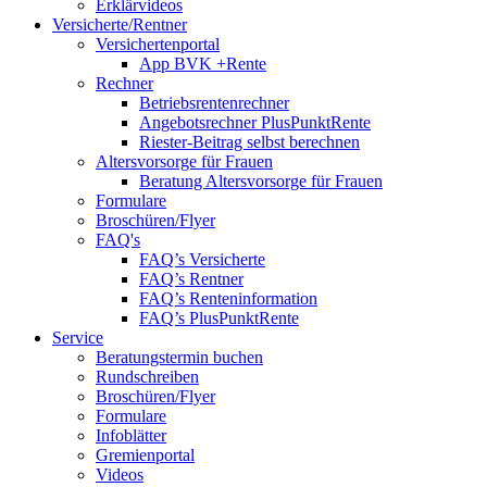
Erklärvideos
Versicherte/Rentner
Versichertenportal
App BVK +Rente
Rechner
Betriebsrentenrechner
Angebotsrechner PlusPunktRente
Riester-Beitrag selbst berechnen
Altersvorsorge für Frauen
Beratung Altersvorsorge für Frauen
Formulare
Broschüren/Flyer
FAQ's
FAQ’s Versicherte
FAQ’s Rentner
FAQ’s Renteninformation
FAQ’s PlusPunktRente
Service
Beratungstermin buchen
Rundschreiben
Broschüren/Flyer
Formulare
Infoblätter
Gremienportal
Videos