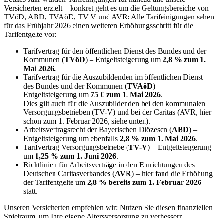
Versicherten erzielt – konkret geht es um die Geltungsbereiche von
TVöD, ABD, TVAöD, TV-V und AVR: Alle Tarifeinigungen sehen
für das Frühjahr 2026 einen weiteren Erhöhungsschritt für die
Tarifentgelte vor:
Tarifvertrag für den öffentlichen Dienst des Bundes und der
Kommunen (
TVöD
) – Entgeltsteigerung um
2,8 % zum 1.
Mai 2026.
Tarifvertrag für die Auszubildenden im öffentlichen Dienst
des Bundes und der Kommunen (
TVAöD
) –
Entgeltsteigerung um
75 € zum 1. Mai 2026
.
Dies gilt auch für die Auszubildenden bei den kommunalen
Versorgungsbetrieben (TV-V) und bei der Caritas (AVR, hier
schon zum 1. Februar 2026, siehe unten).
Arbeitsvertragsrecht der Bayerischen Diözesen (
ABD
) –
Entgeltsteigerung um ebenfalls
2,8 % zum 1. Mai 2026
.
Tarifvertrag Versorgungsbetriebe (
TV-V
) – Entgeltsteigerung
um
1,25 % zum 1. Juni 2026
.
Richtlinien für Arbeitsverträge in den Einrichtungen des
Deutschen Caritasverbandes (
AVR
) – hier fand die Erhöhung
der Tarifentgelte um
2,8 % bereits zum 1. Februar 2026
statt.
Unseren Versicherten empfehlen wir: Nutzen Sie diesen finanziellen
Spielraum, um Ihre eigene Altersversorgung zu verbessern.