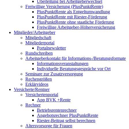
Überleitung bei Arbeitgeberwechsel
Freiwillige Versicherung (PlusPunktRente)
PlusPunktRente als Entgeltumwandlung
PlusPunktRente mit Riester-Förderung
PlusPunktRente ohne staatliche Förderung
Freiwillige Arbeitgeber-Höherversicherung
Mitglieder/Arbeitgeber
Mitgliedschaft
Mitgliederportal
Portalnewsletter
Rundschreiben
Arbeitgeberkontakt für Informations-/Beratungsformate
Informationsveranstaltungen
Individuelle Beratungsgespräche vor Ort
Seminare zur Zusatzversorgung
Rechengrößen
Erklärvideos
Versicherte/Rentner
Versichertenportal
App BVK +Rente
Rechner
Betriebsrentenrechner
Angebotsrechner PlusPunktRente
Riester-Beitrag selbst berechnen
Altersvorsorge für Frauen