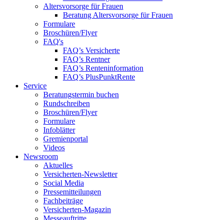
Altersvorsorge für Frauen
Beratung Altersvorsorge für Frauen
Formulare
Broschüren/Flyer
FAQ's
FAQ’s Versicherte
FAQ’s Rentner
FAQ’s Renteninformation
FAQ’s PlusPunktRente
Service
Beratungstermin buchen
Rundschreiben
Broschüren/Flyer
Formulare
Infoblätter
Gremienportal
Videos
Newsroom
Aktuelles
Versicherten-Newsletter
Social Media
Pressemitteilungen
Fachbeiträge
Versicherten-Magazin
Messeauftritte