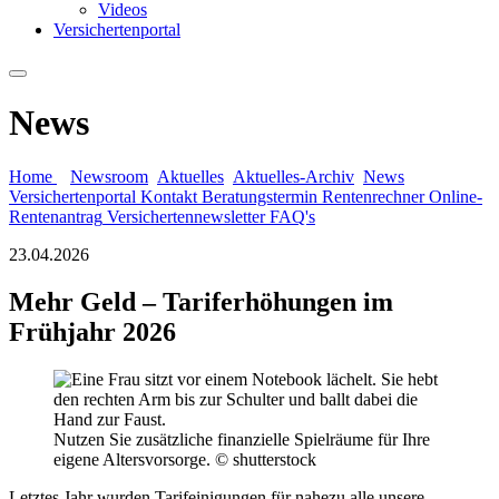
Videos
Versichertenportal
News
Home
Newsroom
Aktuelles
Aktuelles-Archiv
News
Versichertenportal
Kontakt
Beratungstermin
Rentenrechner
Online-
Rentenantrag
Versichertennewsletter
FAQ's
23.04.2026
Mehr Geld – Tariferhöhungen im
Frühjahr 2026
Nutzen Sie zusätzliche finanzielle Spielräume für Ihre
eigene Altersvorsorge. © shutterstock
Letztes Jahr wurden Tarifeinigungen für nahezu alle unsere