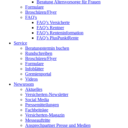
Beratung Altersvorsorge für Frauen
Formulare
Broschüren/Flyer
FAQ's
FAQ’s Versicherte
FAQ’s Rentner
FAQ’s Renteninformation
FAQ’s PlusPunktRente
Service
Beratungstermin buchen
Rundschreiben
Broschüren/Flyer
Formulare
Infoblätter
Gremienportal
Videos
Newsroom
Aktuelles
Versicherten-Newsletter
Social Media
Pressemitteilungen
Fachbeiträge
Versicherten-Magazin
Messeauftritte
Ansprechpartner Presse und Medien