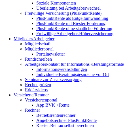
Soziale Komponenten
Überleitung bei Arbeitgeberwechsel
Freiwillige Versicherung (PlusPunktRente)
PlusPunktRente als Entgeltumwandlung
PlusPunktRente mit Riester-Förderung
PlusPunktRente ohne staatliche Förderung
Freiwillige Arbeitgeber-Höherversicherung
Mitglieder/Arbeitgeber
Mitgliedschaft
Mitgliederportal
Portalnewsletter
Rundschreiben
Arbeitgeberkontakt für Informations-/Beratungsformate
Informationsveranstaltungen
Individuelle Beratungsgespräche vor Ort
Seminare zur Zusatzversorgung
Rechengrößen
Erklärvideos
Versicherte/Rentner
Versichertenportal
App BVK +Rente
Rechner
Betriebsrentenrechner
Angebotsrechner PlusPunktRente
Riester-Beitrag selbst berechnen